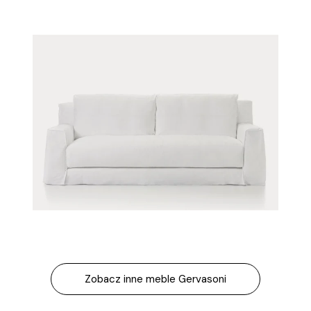
Zobacz inne meble Gervasoni