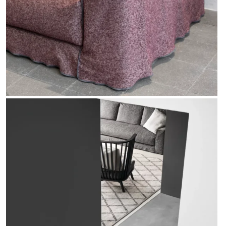
Start
Nasze marki
Produkty
Nasze realizacje
O nas
Kontakt
Dostępne od ręki
Dla architektów
Outlet