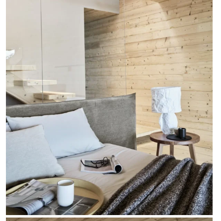
Start
Nasze marki
Produkty
Nasze realizacje
O nas
Kontakt
Dostępne od ręki
Dla architektów
Outlet