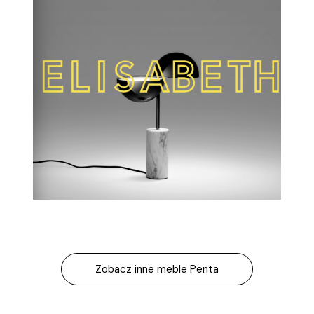
Kontakt
Dostępne od ręki
Dla architektów
Outlet
Zobacz inne meble Penta