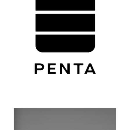
Start
Nasze marki
Produkty
Nasze realizacje
O nas