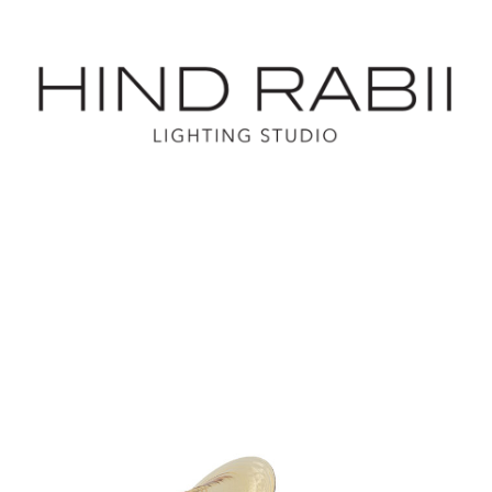
Start
Nasze marki
Produkty
Nasze realizacje
O nas
Kontakt
Dostępne od ręki
Dla architektów
Outlet