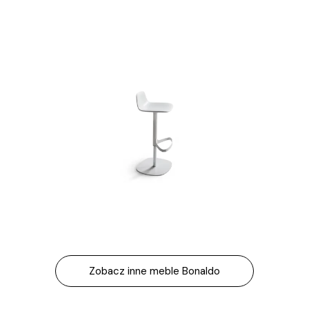
Nasze marki
Produkty
Nasze realizacje
O nas
Kontakt
Dostępne od ręki
Dla architektów
Outlet
Zobacz inne meble Bonaldo